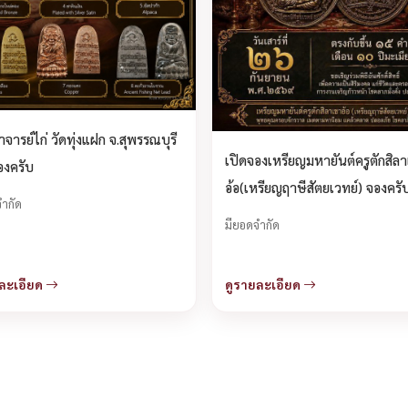
จารย์ไก่ วัดทุ่งแฝก จ.สุพรรณบุรี
เปิดจองเหรียญมหายันต์ครูตักสิล
องครับ
อ้อ(เหรียญฤาษีสัตยเวทย์) จองครั
ำกัด
มียอดจำกัด
ละเอียด
ดูรายละเอียด