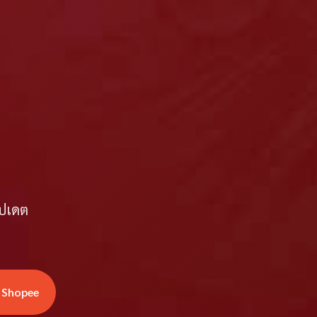
ัปเดต
่ Shopee