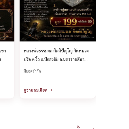
าเขา
หลวงพ่อธรรมดล กิตติปัญโญ วัดหนอง
บ
ปรือ ต.งิ้ว อ.ปักธงชัย จ.นครราชสีมา
เปิดจองครับ.
มียอดจำกัด
ดูรายละเอียด